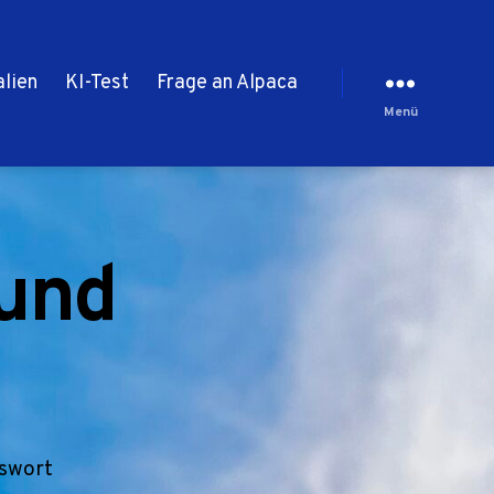
alien
KI-Test
Frage an Alpaca
Menü
mund
sswort