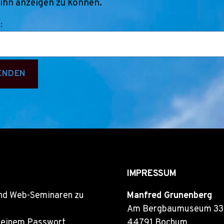
 ihn anzeigen zu können.
:
IMPRESSUM
und Web-Seminaren zu
Manfred Grunenberg
Am Bergbaumuseum 33
it einem Passwort
44791 Bochum