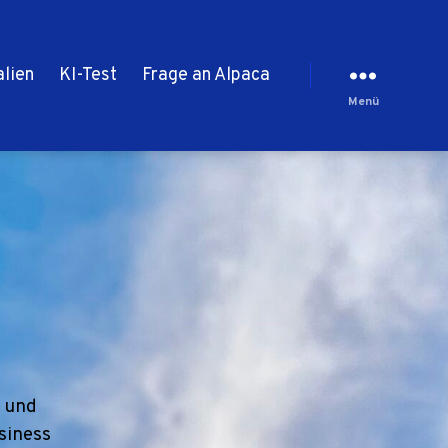
alien
KI-Test
Frage an Alpaca
Menü
h und
usiness