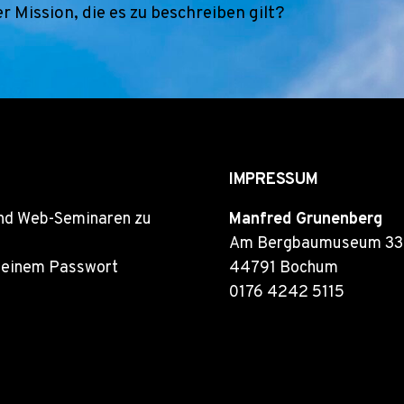
er Mission, die es zu beschreiben gilt?
IMPRESSUM
und Web-Seminaren zu
Manfred Grunenberg
Am Bergbaumuseum 33
it einem Passwort
44791 Bochum
0176 4242 5115